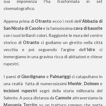
sua imponenza l’ha trasformata in set
cinematografico.
Appena prima di
Otranto
ecco i resti dell’
Abbazia di
San Nicola di Casole
e la famosissima
cava di bauxite
con i suoi brillanti colori. Raggiunte le mura del centro
storico di
Otranto
ci godiamo un giretto nella città
vecchia e poi seguendo l’argine dell’
Idro
ci
immergiamo in una gravina ricca di abitazioni e chiese
rupestri.
I paesi di
Giurdignano
e
Palmariggi
ci catapultano in
una realtà fatta di numerosissimi
Menhir
,
Dolmen
e
incisioni rupestri
segni della storia millenaria del
Salento. A poca distanza da
Cannole
attraversiamo la
Masseria Torcito
su un tratturo romano che porta