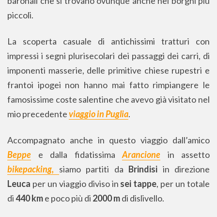
baronali che si trovano ovunque anche nei borghi più
piccoli.
La scoperta casuale di antichissimi tratturi con
impressi i segni plurisecolari dei passaggi dei carri, di
imponenti masserie, delle primitive chiese rupestri e
frantoi ipogei non hanno mai fatto rimpiangere le
famosissime coste salentine che avevo già visitato nel
mio precedente
viaggio in Puglia
.
Accompagnato anche in questo viaggio dall’amico
Beppe
e dalla fidatissima
Arancione
in assetto
bikepacking,
siamo partiti da
Brindisi
in direzione
Leuca
per un viaggio diviso in
sei tappe
, per un totale
di
440 km
e poco più di
2000 m
di dislivello.