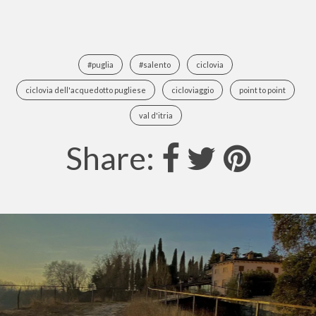
#puglia
#salento
ciclovia
ciclovia dell'acquedotto pugliese
cicloviaggio
point to point
val d'itria
Share: