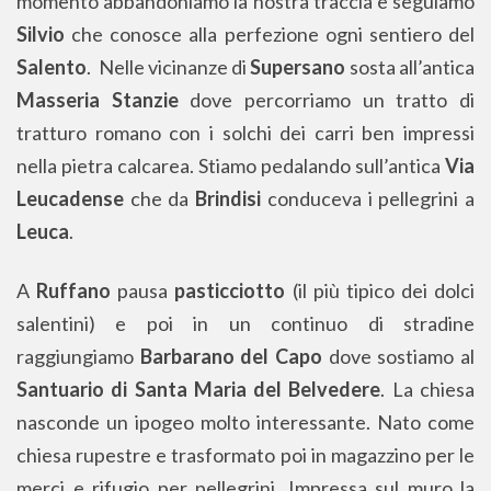
momento abbandoniamo la nostra traccia e seguiamo
Silvio
che conosce alla perfezione ogni sentiero del
Salento
. Nelle vicinanze di
Supersano
sosta all’antica
Masseria Stanzie
dove percorriamo un tratto di
tratturo romano con i solchi dei carri ben impressi
nella pietra calcarea. Stiamo pedalando sull’antica
Via
Leucadense
che da
Brindisi
conduceva i pellegrini a
Leuca
.
A
Ruffano
pausa
pasticciotto
(il più tipico dei dolci
salentini) e poi in un continuo di stradine
raggiungiamo
Barbarano del Capo
dove sostiamo al
Santuario di Santa Maria del Belvedere
. La chiesa
nasconde un ipogeo molto interessante. Nato come
chiesa rupestre e trasformato poi in magazzino per le
merci e rifugio per pellegrini. Impressa sul muro la