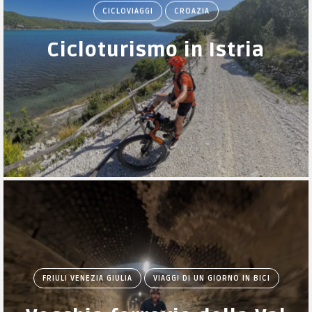
CICLOVIAGGI
CROAZIA
Cicloturismo in Istria
FRIULI VENEZIA GIULIA
VIAGGI DI UN GIORNO IN BICI