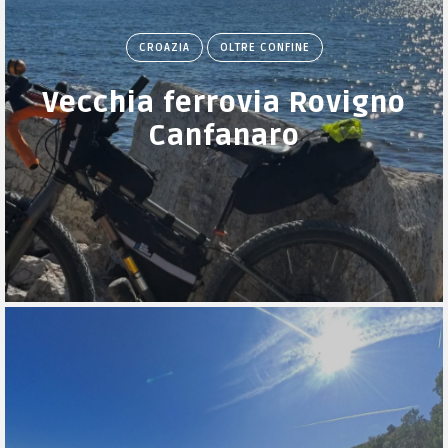
CROAZIA
OLTRE CONFINE
Vecchia ferrovia Rovigno
Canfanaro