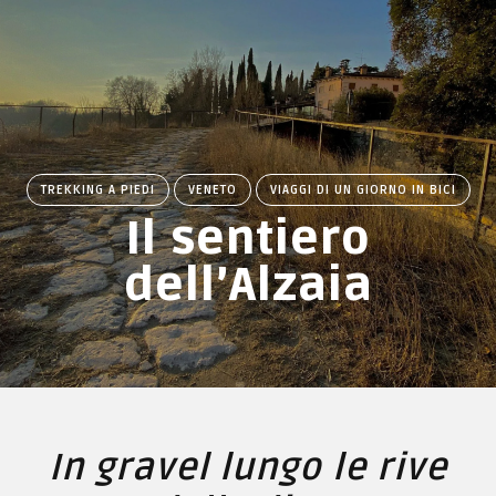
TREKKING A PIEDI
VENETO
VIAGGI DI UN GIORNO IN BICI
Il sentiero
dell’Alzaia
In gravel lungo le rive