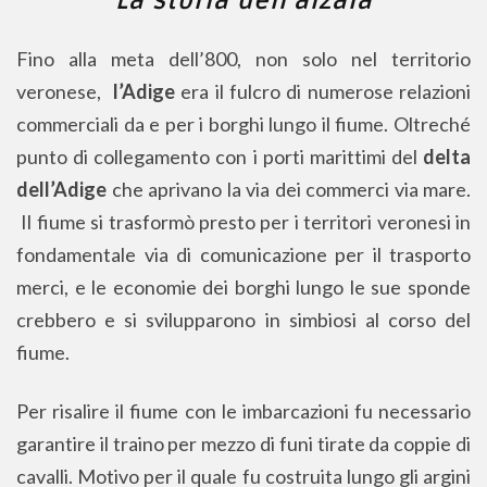
La storia dell’alzaia
Fino alla meta dell’800, non solo nel territorio
veronese,
l’Adige
era il fulcro di numerose relazioni
commerciali da e per i borghi lungo il fiume. Oltreché
punto di collegamento con i porti marittimi del
delta
dell’Adige
che aprivano la via dei commerci via mare.
Il fiume si trasformò presto per i territori veronesi in
fondamentale via di comunicazione per il trasporto
merci, e le economie dei borghi lungo le sue sponde
crebbero e si svilupparono in simbiosi al corso del
fiume.
Per risalire il fiume con le imbarcazioni fu necessario
garantire il traino per mezzo di funi tirate da coppie di
cavalli. Motivo per il quale fu costruita lungo gli argini