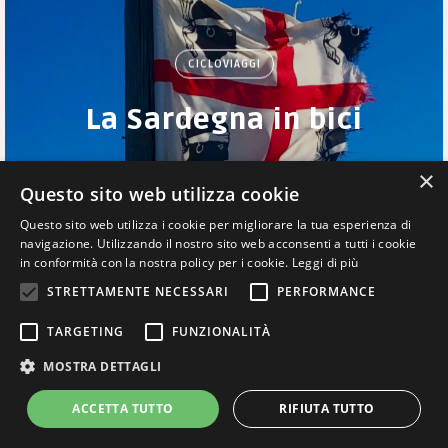
CICLOVIAGGI
La Sardegna in bici
×
Questo sito web utilizza cookie
Questo sito web utilizza i cookie per migliorare la tua esperienza di
navigazione. Utilizzando il nostro sito web acconsenti a tutti i cookie
in conformità con la nostra policy per i cookie.
Leggi di più
STRETTAMENTE NECESSARI
PERFORMANCE
VIAGGIATORE LENTO |
TARGETING
FUNZIONALITÀ
INFO@VIAGGIATORELENTO.COM
|
PRIVACY
MOSTRA DETTAGLI
POLICY
|
COOKIE POLICY
ACCETTA TUTTO
RIFIUTA TUTTO