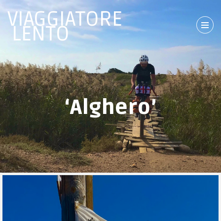
VIAGGIATORE
LENTO
‘Alghero’