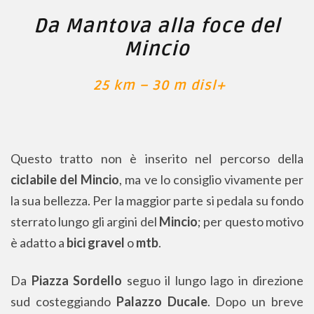
Da Mantova alla foce del
Mincio
25 km – 30 m disl+
Questo tratto non è inserito nel percorso della
ciclabile del Mincio
, ma ve lo consiglio vivamente per
la sua bellezza. Per la maggior parte si pedala su fondo
sterrato lungo gli argini del
Mincio
; per questo motivo
è adatto a
bici gravel
o
mtb
.
Da
Piazza Sordello
seguo il lungo lago in direzione
sud costeggiando
Palazzo Ducale
. Dopo un breve