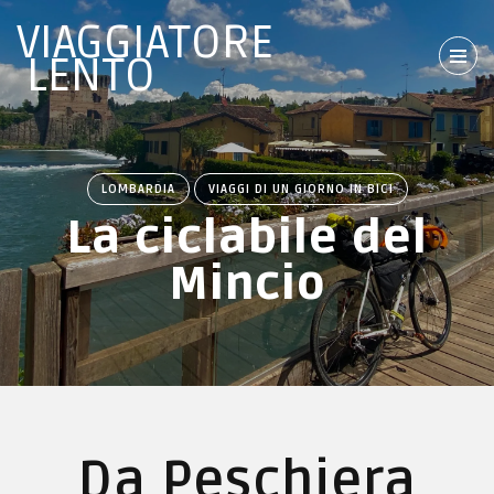
VIAGGIATORE
LENTO
LOMBARDIA
VIAGGI DI UN GIORNO IN BICI
La ciclabile del
Mincio
Da Peschiera