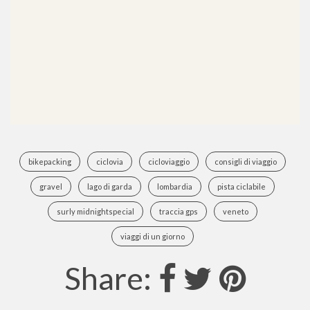
bikepacking
ciclovia
cicloviaggio
consigli di viaggio
gravel
lago di garda
lombardia
pista ciclabile
surly midnightspecial
traccia gps
veneto
viaggi di un giorno
Share: