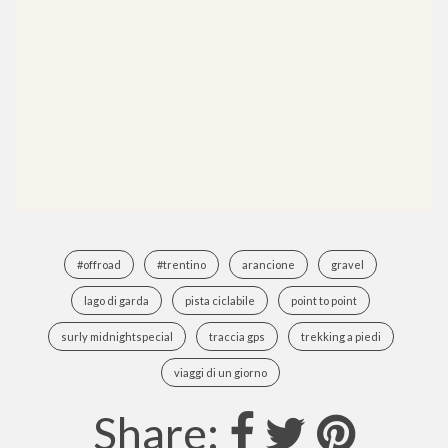
#offroad
#trentino
arancione
gravel
lago di garda
pista ciclabile
point to point
surly midnightspecial
traccia gps
trekking a piedi
viaggi di un giorno
Share: