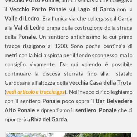
Vecchio Porto Ponale
, antichissima via che collegava
il
Vecchio Porto Ponale
sul
Lago di Garda
con la
Valle di Ledro
. Era l’unica via che collegasse il Garda
alla
Val di Ledro
prima della costruzione della strada
della
Ponale
. Un sentiero antichissimo le cui prime
tracce risalgono al 1200. Sono poche centinaia di
metri con la bici a spinta per il fondo sconnesso, ma lo
consiglio vivamente. Da qui volendo è possibile
continuare la discesa sterrata fino alla statale
Gardesana all’altezza della
vecchia Casa della Trota
(
vedi articolo e traccia gps
). Noi invece ci ricolleghiamo
con il sentiero
Ponale
poco sopra il
Bar Belvedere
Alto Ponale
e riprendiamo il
sentiero Ponale
che ci
riporterà a
Riva del Garda
.