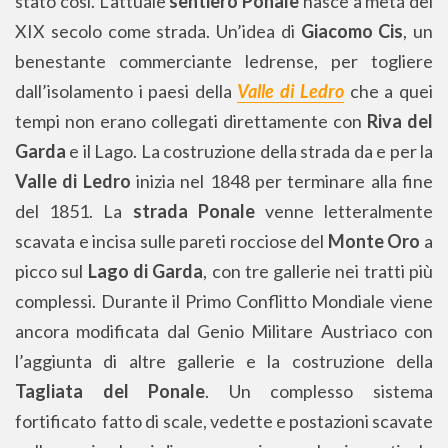
stato così. L’attuale
sentiero
Ponale
nasce a metá del
XIX secolo come strada. Un’idea di
Giacomo Cis
, un
benestante commerciante ledrense, per togliere
dall’isolamento i paesi della
Valle di Ledro
che a quei
tempi non erano collegati direttamente con
Riva del
Garda
e il Lago. La costruzione della strada da e per la
Valle di Ledro
inizia nel 1848 per terminare alla fine
del 1851. La
strada Ponale
venne letteralmente
scavata e incisa sulle pareti rocciose del
Monte Oro
a
picco sul
Lago di Garda
, con tre gallerie nei tratti più
complessi. Durante il Primo Conflitto Mondiale viene
ancora modificata dal Genio Militare Austriaco con
l’aggiunta di altre gallerie e la costruzione della
Tagliata del Ponale
. Un complesso sistema
fortificato fatto di scale, vedette e postazioni scavate