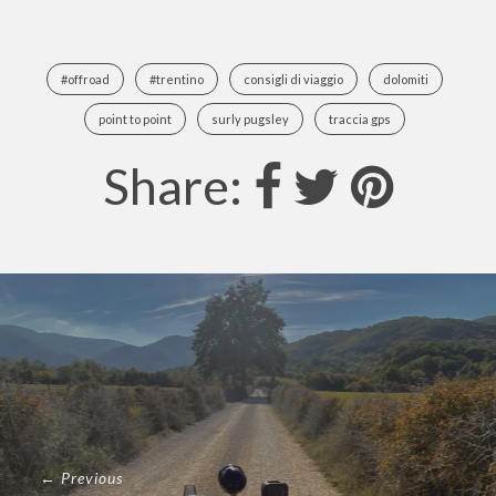
#offroad
#trentino
consigli di viaggio
dolomiti
point to point
surly pugsley
traccia gps
Share:
← Previous