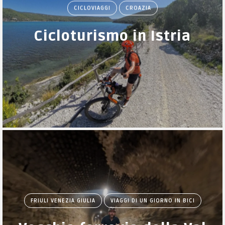
CICLOVIAGGI
CROAZIA
Cicloturismo in Istria
FRIULI VENEZIA GIULIA
VIAGGI DI UN GIORNO IN BICI