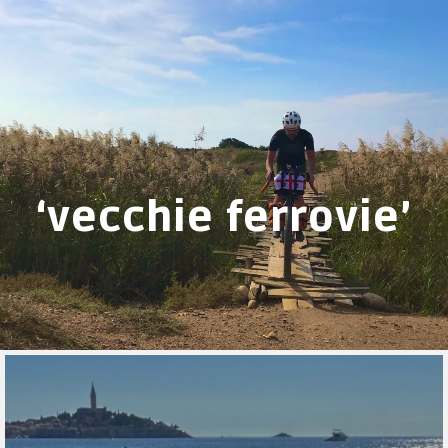
‘vecchie ferrovie’