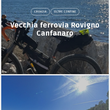
CROAZIA
OLTRE CONFINE
Vecchia ferrovia Rovigno
Canfanaro