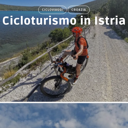
CICLOVIAGGI
CROAZIA
Cicloturismo in Istria