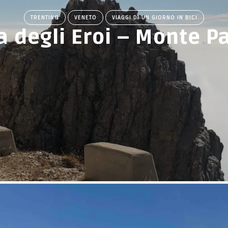
TRENTINO
VENETO
VIAGGI DI UN GIORNO IN BICI
a degli Eroi – Monte P